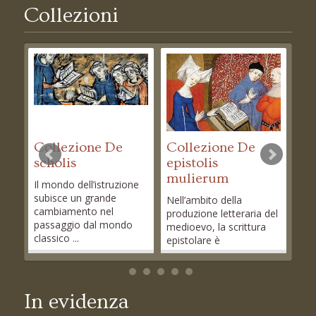
Collezioni
Collezione De
Collezione De
Co
scholis
epistolis
as
mulierum
Il mondo dell’istruzione
Racc
subisce un grande
XIII
Nell’ambito della
cambiamento nel
all’
produzione letteraria del
passaggio dal mondo
medioevo, la scrittura
classico ...
epistolare è
probabilmente quella ...
In evidenza