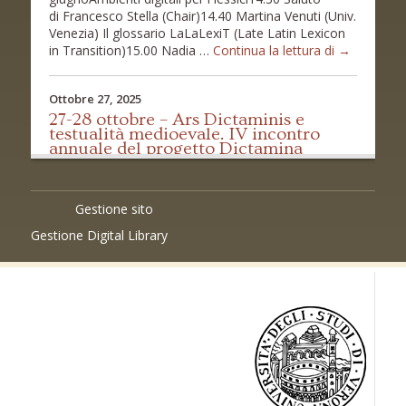
di Francesco Stella (Chair)14.40 Martina Venuti (Univ.
Venezia) Il glossario LaLaLexiT (Late Latin Lexicon
Digital
in Transition)15.00 Nadia …
Continua la lettura di
→
Latin
III
Ottobre 27, 2025
27-28 ottobre – Ars Dictaminis e
testualità medioevale. IV incontro
annuale del progetto Dictamina
Si terrà a Siena il IV incontro annuale del progetto
Dictamina, dal titolo Ars Dictaminis e testualità
medioevale. Organizzazione: Elisabetta Bartoli,
Gestione sito
Benoît Grévin, Carmen Esteban Martínez. L’incontro
Gestione Digital Library
si svolgerà il 27 e 28 ottobre 2025 presso il Santa
Chiara Lab, Via Valdimontone 1. Consulta la
locandina con il programma completo. Sarà
possibile seguire l’incontro anche …
Continua la
27-
lettura di
→
28
ottobre
Settembre 9, 2025
–
Alim tra i progetti Unisi al Digital
Ars
Heritage World Congress – DH Expo a
Dictaminis
Siena, 8-12 settembre 2025